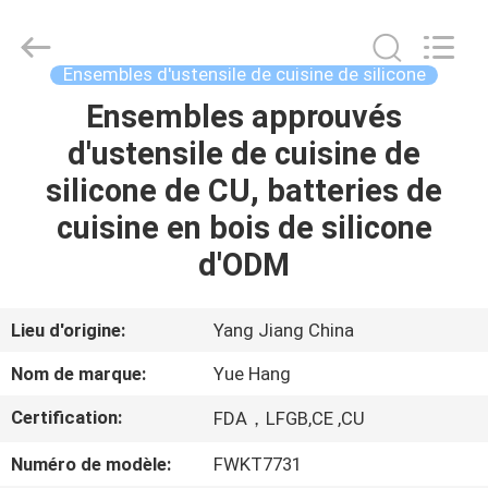
d'ustensile
de
cuisine
de
silicone
Ensembles d'ustensile de cuisine de silicone
Fournisseur.
Copyright
©
Ensembles approuvés
MAISON
2021
-
d'ustensile de cuisine de
2023
utensils-
set.com.
PRODUITS
silicone de CU, batteries de
All
Rights
Reserved.
cuisine en bois de silicone
AU
d'ODM
SUJET
DE
Lieu d'origine:
Yang Jiang China
NOUS
Nom de marque:
Yue Hang
Certification:
FDA，LFGB,CE ,CU
VISITE
Numéro de modèle:
FWKT7731
D'USINE