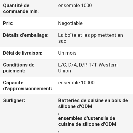
Quantité de
ensemble 1000
commande min:
CONTRÔLE
DE
Prix:
Negotiable
QUALITÉ
Détails d'emballage:
La boîte et les pp mettent en
sac
CONTACTEZ-
Délai de livraison:
Un mois
NOUS
Conditions de
L/C, D/A, D/P, T/T, Western
paiement:
Union
DEMANDEZ
Capacité
ensemble 10000
d'approvisionnement:
UNE
Surligner:
Batteries de cuisine en bois de
CITATION
silicone d'ODM
,
ensembles d'ustensile de
cuisine de silicone d'ODM
,