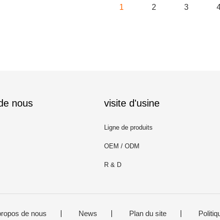
1
2
3
 de nous
visite d'usine
Ligne de produits
OEM / ODM
R & D
propos de nous
News
Plan du site
Politiq