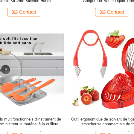
uteille Kit With Silicone Handle
Gadget For Bottle Liquid Tran
Contact
Contact
ls multifonctionnels d'instrument de
Outil ergonomique de solvant de tige
dministrent le matériel à la cuillère de
trancheuse commerciale de fr
silicone de repos