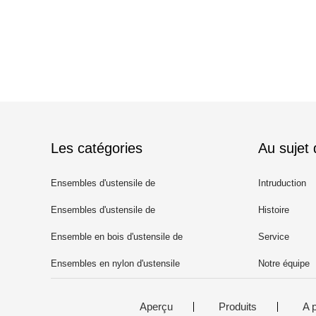
Les catégories
Au sujet
Ensembles d'ustensile de
Intruduction
cuisine de silicone
Ensembles d'ustensile de
Histoire
cuisine d'acier inoxydable
Ensemble en bois d'ustensile de
Service
cuisine
Ensembles en nylon d'ustensile
Notre équipe
de cuisine
Aperçu
Produits
A 