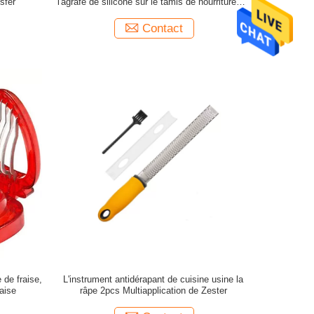
sfer
l'agrafe de silicone sur le tamis de nourriture de
pâtes pour des pots
Contact
 de fraise,
L'instrument antidérapant de cuisine usine la
aise
râpe 2pcs Multiapplication de Zester