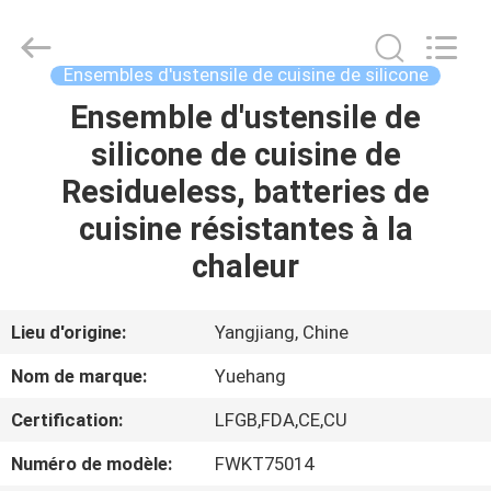
d'ustensile
de
cuisine
de
silicone
Ensembles d'ustensile de cuisine de silicone
Fournisseur.
Copyright
©
Ensemble d'ustensile de
MAISON
2021
-
silicone de cuisine de
2023
utensils-
set.com.
PRODUITS
Residueless, batteries de
All
Rights
Reserved.
cuisine résistantes à la
AU
chaleur
SUJET
DE
Lieu d'origine:
Yangjiang, Chine
NOUS
Nom de marque:
Yuehang
Certification:
LFGB,FDA,CE,CU
VISITE
Numéro de modèle:
FWKT75014
D'USINE