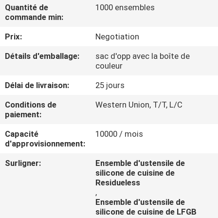
Quantité de
1000 ensembles
commande min:
CONTRÔLE
Prix:
Negotiation
DE
QUALITÉ
Détails d'emballage:
sac d'opp avec la boîte de
couleur
CONTACTEZ-
Délai de livraison:
25 jours
NOUS
Conditions de
Western Union, T/T, L/C
paiement:
DEMANDEZ
Capacité
10000 / mois
d'approvisionnement:
UNE
Surligner:
Ensemble d'ustensile de
CITATION
silicone de cuisine de
Residueless
,
Ensemble d'ustensile de
silicone de cuisine de LFGB