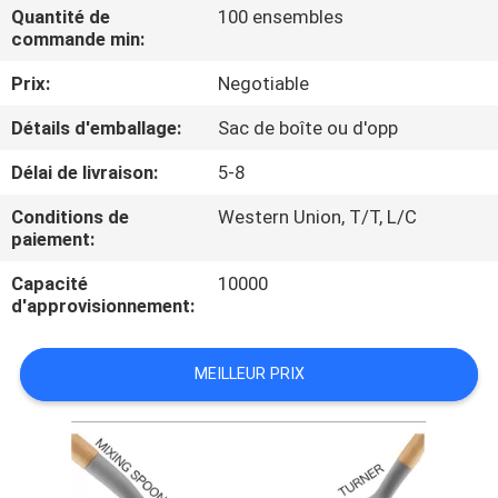
Quantité de
100 ensembles
commande min:
CONTRÔLE
Prix:
Negotiable
DE
QUALITÉ
Détails d'emballage:
Sac de boîte ou d'opp
Délai de livraison:
5-8
CONTACTEZ-
Conditions de
Western Union, T/T, L/C
NOUS
paiement:
Capacité
10000
DEMANDEZ
d'approvisionnement:
UNE
MEILLEUR PRIX
CITATION