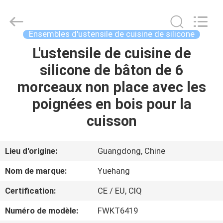
d'ustensile
de
cuisine
de
silicone
Ensembles d'ustensile de cuisine de silicone
Fournisseur.
Copyright
©
L'ustensile de cuisine de
MAISON
2021
-
silicone de bâton de 6
2023
utensils-
set.com.
PRODUITS
morceaux non place avec les
All
Rights
Reserved.
poignées en bois pour la
AU
cuisson
SUJET
DE
Lieu d'origine:
Guangdong, Chine
NOUS
Nom de marque:
Yuehang
Certification:
CE / EU, CIQ
VISITE
Numéro de modèle:
FWKT6419
D'USINE