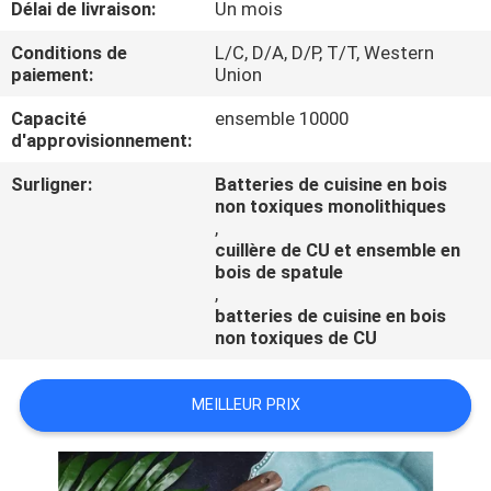
Délai de livraison:
Un mois
CONTRÔLE
Conditions de
L/C, D/A, D/P, T/T, Western
paiement:
Union
DE
Capacité
ensemble 10000
QUALITÉ
d'approvisionnement:
Surligner:
Batteries de cuisine en bois
CONTACTEZ-
non toxiques monolithiques
,
NOUS
cuillère de CU et ensemble en
bois de spatule
,
DEMANDEZ
batteries de cuisine en bois
UNE
non toxiques de CU
CITATION
MEILLEUR PRIX