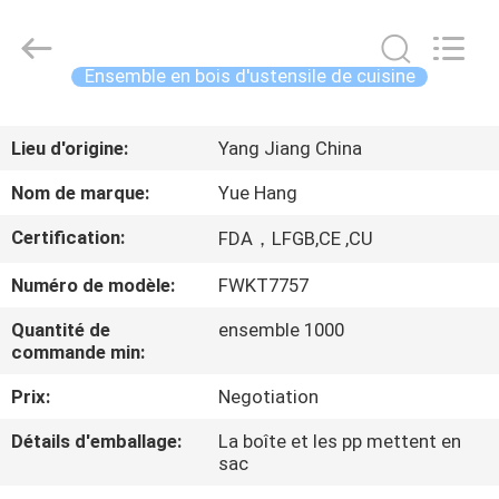
d'ustensile
de
cuisine
de
silicone
Ensemble en bois d'ustensile de cuisine
Fournisseur.
Copyright
©
MAISON
2021
-
Lieu d'origine:
Yang Jiang China
2023
utensils-
set.com.
PRODUITS
All
Nom de marque:
Yue Hang
Rights
Reserved.
Certification:
FDA，LFGB,CE ,CU
AU
Numéro de modèle:
FWKT7757
SUJET
DE
Quantité de
ensemble 1000
commande min:
NOUS
Prix:
Negotiation
VISITE
Détails d'emballage:
La boîte et les pp mettent en
sac
D'USINE