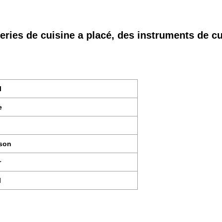
teries de cuisine a placé, des instruments de c
l
e
ison
r
l