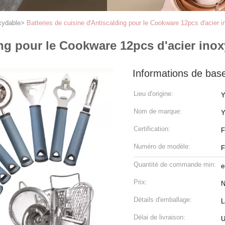
xydable
>
Batteries de cuisine d'Antiscalding pour le Cookware 12pcs d'acier 
ing pour le Cookware 12pcs d'acier ino
Informations de bas
Lieu d'origine:
Y
Nom de marque:
Y
Certification:
Numéro de modèle:
Quantité de commande min:
e
Prix:
N
Détails d'emballage:
L
Délai de livraison:
U