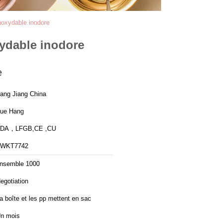
inoxydable inodore
xydable inodore
e
ang Jiang China
ue Hang
FDA，LFGB,CE ,CU
FWKT7742
nsemble 1000
egotiation
a boîte et les pp mettent en sac
n mois