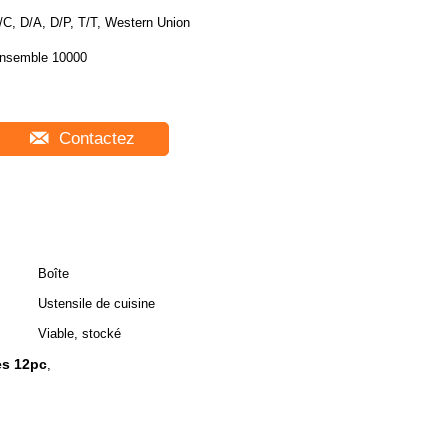
/C, D/A, D/P, T/T, Western Union
nsemble 10000
Contactez
Boîte
Ustensile de cuisine
Viable, stocké
es 12pc
,