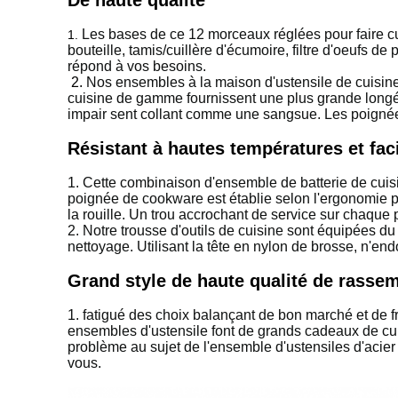
De haute qualité
Les bases de ce 12 morceaux réglées pour faire cuir
1.
bouteille, tamis/cuillère d'écumoire, filtre d'oeufs 
répond à vos besoins.
2.
Nos ensembles à la maison d'ustensile de cuisine 
cuisine de gamme fournissent une plus grande longévi
impair sent collant comme une sangsue. Les poignées
Résistant à hautes températures et faci
1. Cette combinaison d'ensemble de batterie de cuis
poignée de cookware est établie selon l'ergonomie po
la rouille. Un trou accrochant de service sur chaque
2. Notre trousse d'outils de cuisine sont équipées d
nettoyage. Utilisant la tête en nylon de brosse, n'en
Grand style de haute qualité de rass
1. fatigué des choix balançant de bon marché et de fr
ensembles d'ustensile font de grands cadeaux de cu
problème au sujet de l'ensemble d'ustensiles d'acier 
vous.