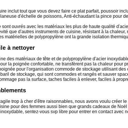
e inclut tout que vous devez faire ce plat parfait, poussoir incl
de planeuse d'échelle de poissons, Anti-échaudant la pince pour 
sont ouvrés avec les matériaux les plus de haute qualité d'aci
té que d'autres instruments de cuisine, résistant à la chaleur
 matérielles de polypropylène ont la grande isolation thermiq
le à nettoyer
ine des matériaux de tête et de polypropylène d'acier inoxydabl
ur la poignée confortable, ne transfèrent pas la chaleur pour pr
 poignée pour l'organisation commode de stockage utilisant des 
u baril de stockage, qui sont commodes et rangés et sauver space
dommage pas la surface, taches faciles à enlever, faciles à prop
emblements
agile trop à cher d'être raisonnables, nous avons voulu créer le
isine pour des femmes aussi bien que grands cadeaux de Noël 
inoxydable, sentez-vous svp libre pour entrer en contact avec not