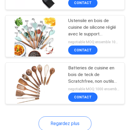
plomb
CONTACT
CONTRÔLE
Ustensile en bois de
DE
cuisine de silicone réglé
QUALITÉ
avec le support
Multiapplication
negotiable MOQ:ensemble 1000
antirouille
CONTACTEZ-
CONTACT
NOUS
Batteries de cuisine en
bois de teck de
DEMANDEZ
Scratchfree, non outils
antirouille de cuisine de
UNE
negotiable MOQ:1000 ensembles
bâton
CONTACT
CITATION
PLAN
Regardez plus
DU