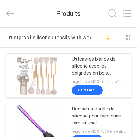
-
2025
Guangzhou
Produits
Yuehang
Trading
Co.,Ltd..
All
Rights
MAISON
Reserved.
rustproof silicone utensils with wooden handles fabrica
PRODUITS
Ustensiles blancs de
silicone avec les
AU
poignées en bois
SUJET
Scaldingproof antirouille
negotiable MOQ:ensemble 1000
DE
CONTACT
NOUS
Brosse antirouille de
silicone pour faire cuire
VISITE
l'arc-en-ciel
Cadmiumfree sans
D'USINE
negotiable MOQ:1000 ensembles