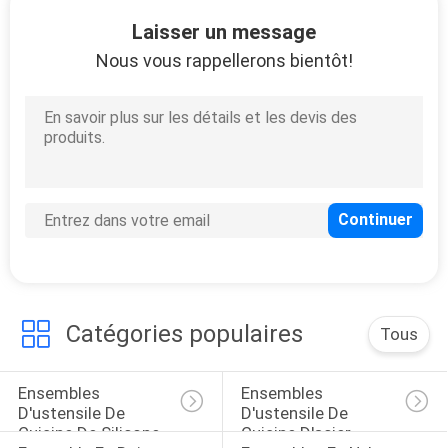
Laisser un message
CONTRÔLE
Nous vous rappellerons bientôt!
DE
QUALITÉ
CONTACTEZ-
NOUS
DEMANDEZ
UNE
Catégories populaires
Tous
CITATION
Ensembles 
Ensembles 
PLAN
D'ustensile De 
D'ustensile De 
Cuisine De Silicone
Cuisine D'acier 
DU