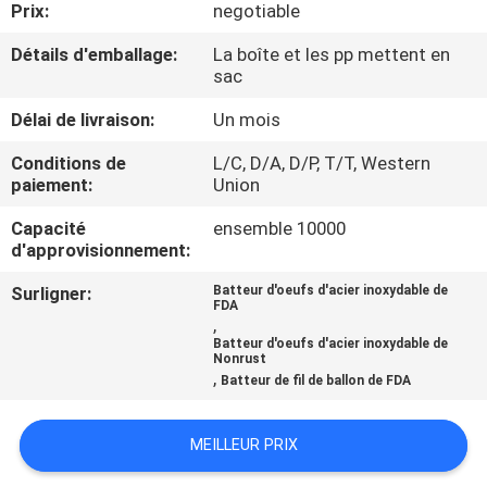
Prix:
negotiable
CONTRÔLE
Détails d'emballage:
La boîte et les pp mettent en
sac
DE
Délai de livraison:
Un mois
QUALITÉ
Conditions de
L/C, D/A, D/P, T/T, Western
paiement:
Union
CONTACTEZ-
NOUS
Capacité
ensemble 10000
d'approvisionnement:
Surligner:
Batteur d'oeufs d'acier inoxydable de
DEMANDEZ
FDA
,
UNE
Batteur d'oeufs d'acier inoxydable de
Nonrust
CITATION
,
Batteur de fil de ballon de FDA
MEILLEUR PRIX