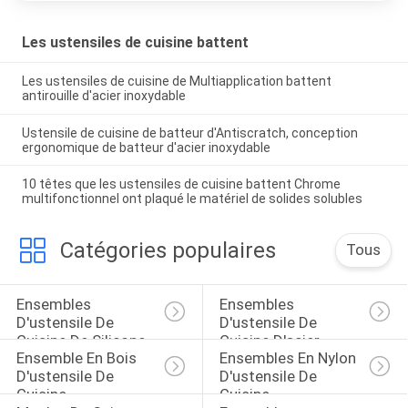
Les ustensiles de cuisine battent
Les ustensiles de cuisine de Multiapplication battent
antirouille d'acier inoxydable
Ustensile de cuisine de batteur d'Antiscratch, conception
ergonomique de batteur d'acier inoxydable
10 têtes que les ustensiles de cuisine battent Chrome
multifonctionnel ont plaqué le matériel de solides solubles
Catégories populaires
Tous
Ensembles 
Ensembles 
D'ustensile De 
D'ustensile De 
Cuisine De Silicone
Cuisine D'acier 
Ensemble En Bois 
Ensembles En Nylon 
Inoxydable
D'ustensile De 
D'ustensile De 
Cuisine
Cuisine