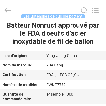
d'ustensile
de
cuisine
de
silicone
Les ustensiles de cuisine battent
Fournisseur.
Copyright
©
Batteur Nonrust approuvé par
MAISON
2021
-
le FDA d'oeufs d'acier
2025
utensils-
set.com.
PRODUITS
inoxydable de fil de ballon
All
Rights
Reserved.
AU
Lieu d'origine:
Yang Jiang China
SUJET
Nom de marque:
Yue Hang
DE
Certification:
FDA，LFGB,CE ,CU
NOUS
Numéro de modèle:
FWKT7772
VISITE
Quantité de
ensemble 1000
commande min:
D'USINE