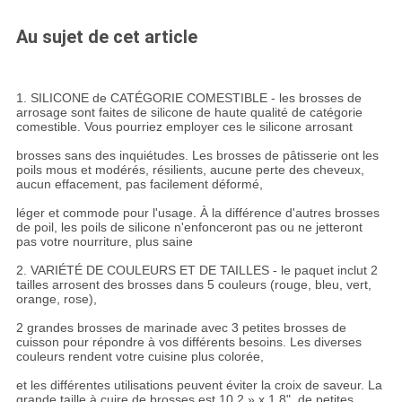
Au sujet de cet article
1. SILICONE de CATÉGORIE COMESTIBLE - les brosses de
arrosage sont faites de silicone de haute qualité de catégorie
comestible. Vous pourriez employer ces le silicone arrosant
brosses sans des inquiétudes. Les brosses de pâtisserie ont les
poils mous et modérés, résilients, aucune perte des cheveux,
aucun effacement, pas facilement déformé,
léger et commode pour l'usage. À la différence d'autres brosses
de poil, les poils de silicone n'enfonceront pas ou ne jetteront
pas votre nourriture, plus saine
2. VARIÉTÉ DE COULEURS ET DE TAILLES - le paquet inclut 2
tailles arrosent des brosses dans 5 couleurs (rouge, bleu, vert,
orange, rose),
2 grandes brosses de marinade avec 3 petites brosses de
cuisson pour répondre à vos différents besoins. Les diverses
couleurs rendent votre cuisine plus colorée,
et les différentes utilisations peuvent éviter la croix de saveur. La
grande taille à cuire de brosses est 10,2 » x 1,8", de petites