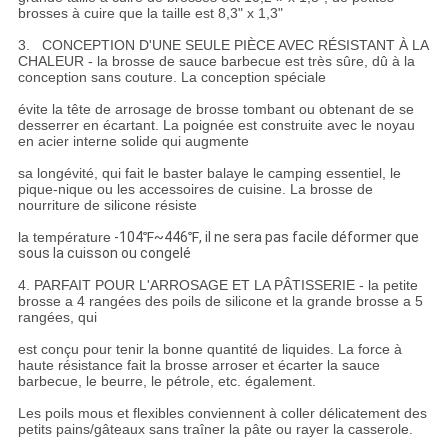
brosses à cuire que la taille est 8,3" x 1,3"
3. CONCEPTION D'UNE SEULE PIÈCE AVEC RÉSISTANT À LA
CHALEUR - la brosse de sauce barbecue est très sûre, dû à la
conception sans couture. La conception spéciale
évite la tête de arrosage de brosse tombant ou obtenant de se
desserrer en écartant. La poignée est construite avec le noyau
en acier interne solide qui augmente
sa longévité, qui fait le baster balaye le camping essentiel, le
pique-nique ou les accessoires de cuisine. La brosse de
nourriture de silicone résiste
la température
-104℉~446℉, il ne sera pas facile déformer que
sous la cuisson ou congelé
4. PARFAIT POUR L'ARROSAGE ET LA PÂTISSERIE - la petite
brosse a 4 rangées des poils de silicone et la grande brosse a 5
rangées, qui
est conçu pour tenir la bonne quantité de liquides. La force à
haute résistance fait la brosse arroser et écarter la sauce
barbecue, le beurre, le pétrole, etc. également.
Les poils mous et flexibles conviennent à coller délicatement des
petits pains/gâteaux sans traîner la pâte ou rayer la casserole.