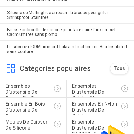
Silicone de Meltingfree arrosant la brosse pour griller
Shrinkproof Stainfree
Brosse antirouille de silicone pour faire cuire l'arc-en-ciel
Cadmiumfree sans plomb
Le silicone d'ODM arrosant balayent multicolore Heatinsulated
sans couture
Catégories populaires
Tous
Ensembles 
Ensembles 
D'ustensile De 
D'ustensile De 
Cuisine De Silicone
Cuisine D'acier 
Ensemble En Bois 
Ensembles En Nylon 
Inoxydable
D'ustensile De 
D'ustensile De 
Cuisine
Cuisine
Moules De Cuisson 
Ensemble 
De Silicone
D'ustensile De 
BARBECUE