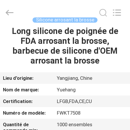
d'ustensile
de
cuisine
de
silicone
Silicone arrosant la brosse
Fournisseur.
Copyright
©
Long silicone de poignée de
MAISON
2021
-
FDA arrosant la brosse,
2025
utensils-
set.com.
PRODUITS
barbecue de silicone d'OEM
All
Rights
Reserved.
arrosant la brosse
AU
SUJET
Lieu d'origine:
Yangjiang, Chine
DE
Nom de marque:
Yuehang
NOUS
Certification:
LFGB,FDA,CE,CU
Numéro de modèle:
FWKT7508
VISITE
D'USINE
Quantité de
1000 ensembles