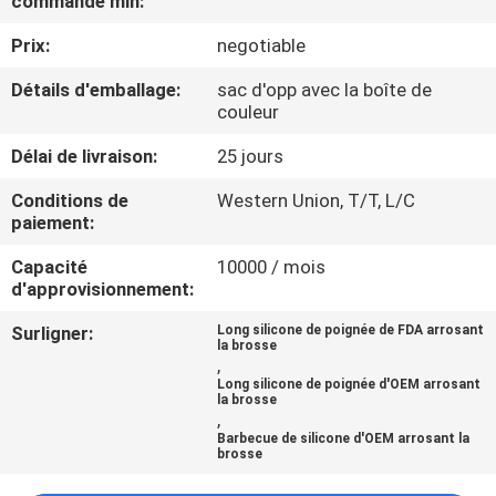
commande min:
Prix:
negotiable
CONTRÔLE
DE
Détails d'emballage:
sac d'opp avec la boîte de
couleur
QUALITÉ
Délai de livraison:
25 jours
CONTACTEZ-
Conditions de
Western Union, T/T, L/C
paiement:
NOUS
Capacité
10000 / mois
d'approvisionnement:
DEMANDEZ
Surligner:
Long silicone de poignée de FDA arrosant
UNE
la brosse
,
CITATION
Long silicone de poignée d'OEM arrosant
la brosse
,
Barbecue de silicone d'OEM arrosant la
brosse