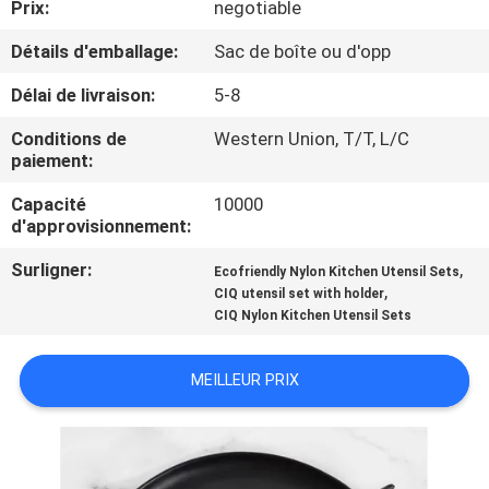
Prix:
negotiable
CONTRÔLE
Détails d'emballage:
Sac de boîte ou d'opp
DE
Délai de livraison:
5-8
QUALITÉ
Conditions de
Western Union, T/T, L/C
paiement:
CONTACTEZ-
Capacité
10000
d'approvisionnement:
NOUS
Surligner:
,
Ecofriendly Nylon Kitchen Utensil Sets
,
CIQ utensil set with holder
DEMANDEZ
CIQ Nylon Kitchen Utensil Sets
UNE
CITATION
MEILLEUR PRIX
PLAN
DU