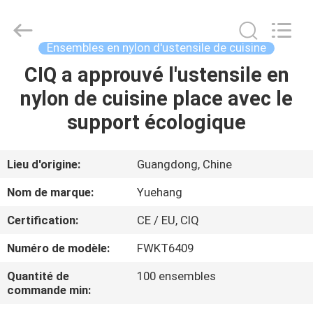
d'ustensile
de
cuisine
de
silicone
Ensembles en nylon d'ustensile de cuisine
Fournisseur.
Copyright
©
CIQ a approuvé l'ustensile en
MAISON
2021
-
nylon de cuisine place avec le
2025
Guangzhou
Yuehang
PRODUITS
support écologique
Trading
Co.,Ltd..
All
Rights
Reserved.
AU
Lieu d'origine:
Guangdong, Chine
SUJET
Nom de marque:
Yuehang
DE
Certification:
CE / EU, CIQ
NOUS
Numéro de modèle:
FWKT6409
VISITE
Quantité de
100 ensembles
commande min:
D'USINE