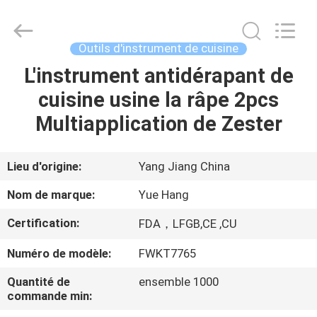
d'ustensile
de
cuisine
de
silicone
Outils d'instrument de cuisine
Supplier.
Copyright
©
L'instrument antidérapant de
MAISON
2021
-
cuisine usine la râpe 2pcs
2025
Guangzhou
Yuehang
PRODUITS
Multiapplication de Zester
Trading
Co.,Ltd..
All
Rights
Reserved.
AU
Lieu d'origine:
Yang Jiang China
SUJET
Nom de marque:
Yue Hang
DE
Certification:
FDA，LFGB,CE ,CU
NOUS
Numéro de modèle:
FWKT7765
VISITE
Quantité de
ensemble 1000
commande min:
D'USINE