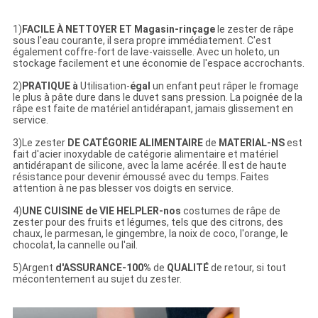
1)
FACILE À NETTOYER ET Magasin-rinçage
le zester de râpe
sous l'eau courante, il sera propre immédiatement. C'est
également coffre-fort de lave-vaisselle. Avec un holeto, un
stockage facilement et une économie de l'espace accrochants.
2)
PRATIQUE à
Utilisation-
égal
un enfant peut râper le fromage
le plus à pâte dure dans le duvet sans pression. La poignée de la
râpe est faite de matériel antidérapant, jamais glissement en
service.
3)Le zester
DE CATÉGORIE ALIMENTAIRE
de
MATERIAL-NS
est
fait d'acier inoxydable de catégorie alimentaire et matériel
antidérapant de silicone, avec la lame acérée. Il est de haute
résistance pour devenir émoussé avec du temps. Faites
attention à ne pas blesser vos doigts en service.
4)
UNE CUISINE de VIE HELPLER-nos
costumes de râpe de
zester pour des fruits et légumes, tels que des citrons, des
chaux, le parmesan, le gingembre, la noix de coco, l'orange, le
chocolat, la cannelle ou l'ail.
5)Argent
d'ASSURANCE-100%
de
QUALITÉ
de retour, si tout
mécontentement au sujet du zester.