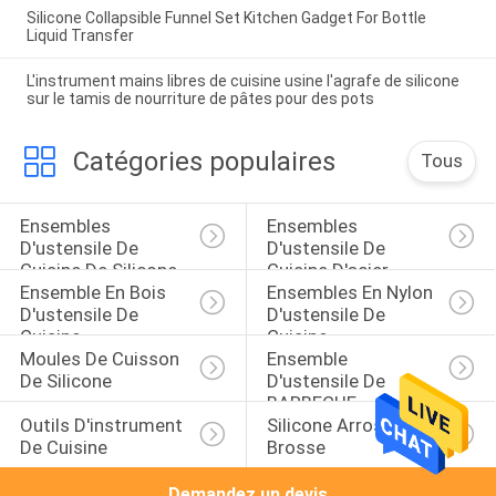
Silicone Collapsible Funnel Set Kitchen Gadget For Bottle
Liquid Transfer
L'instrument mains libres de cuisine usine l'agrafe de silicone
sur le tamis de nourriture de pâtes pour des pots
Catégories populaires
Tous
Ensembles 
Ensembles 
D'ustensile De 
D'ustensile De 
Cuisine De Silicone
Cuisine D'acier 
Ensemble En Bois 
Ensembles En Nylon 
Inoxydable
D'ustensile De 
D'ustensile De 
Cuisine
Cuisine
Moules De Cuisson 
Ensemble 
De Silicone
D'ustensile De 
BARBECUE
Outils D'instrument 
Silicone Arrosant La 
De Cuisine
Brosse
Demandez un devis