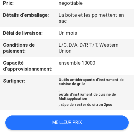
Prix:
negotiable
CONTRÔLE
Détails d'emballage:
La boîte et les pp mettent en
sac
DE
Délai de livraison:
Un mois
QUALITÉ
Conditions de
L/C, D/A, D/P, T/T, Western
paiement:
Union
CONTACTEZ-
NOUS
Capacité
ensemble 10000
d'approvisionnement:
Surligner:
Outils antidérapants d'instrument de
DEMANDEZ
cuisine de grille
,
UNE
outils d'instrument de cuisine de
Multiapplication
CITATION
,
râpe de zester du citron 2pcs
PLAN
MEILLEUR PRIX
DU